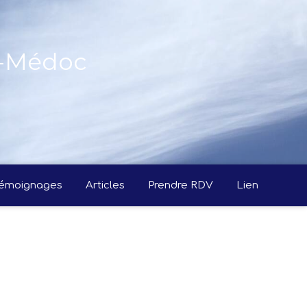
n-Médoc
émoignages
Articles
Prendre RDV
Lien