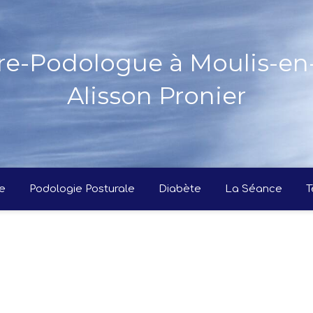
re-Podologue à Moulis-e
Alisson Pronier
e
Podologie Posturale
Diabète
La Séance
T