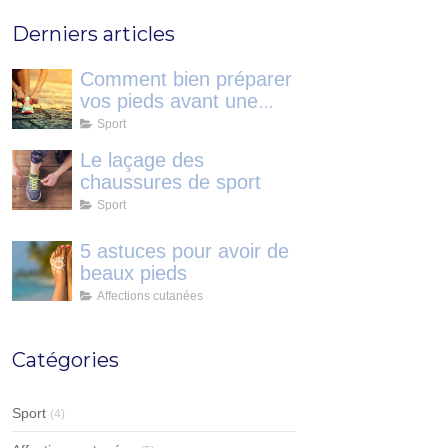
Derniers articles
Comment bien préparer
vos pieds avant une
course?
Sport
Le laçage des
chaussures de sport
Sport
5 astuces pour avoir de
beaux pieds
Affections cutanées
Catégories
Sport
(4)