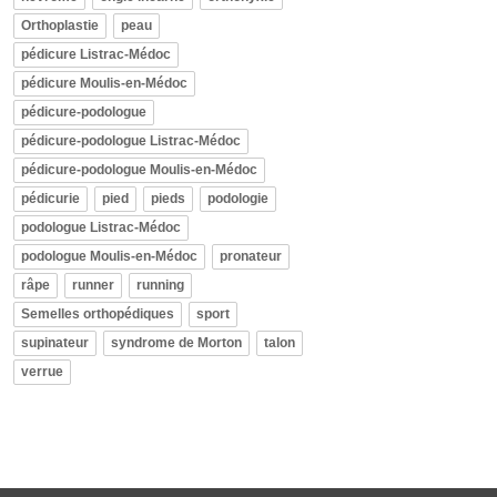
Orthoplastie
peau
pédicure Listrac-Médoc
pédicure Moulis-en-Médoc
pédicure-podologue
pédicure-podologue Listrac-Médoc
pédicure-podologue Moulis-en-Médoc
pédicurie
pied
pieds
podologie
podologue Listrac-Médoc
podologue Moulis-en-Médoc
pronateur
râpe
runner
running
Semelles orthopédiques
sport
supinateur
syndrome de Morton
talon
verrue