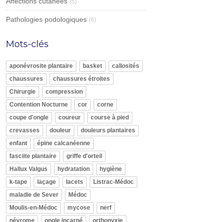
Affections cutanées
(5)
Pathologies podologiques
(6)
Mots-clés
aponévrosite plantaire
basket
callosités
chaussures
chaussures étroites
Chirurgie
compression
Contention Nocturne
cor
corne
coupe d'ongle
coureur
course à pied
crevasses
douleur
douleurs plantaires
enfant
épine calcanéenne
fasciite plantaire
griffe d'orteil
Hallux Valgus
hydratation
hygiène
k-tape
laçage
lacets
Listrac-Médoc
maladie de Sever
Médoc
Moulis-en-Médoc
mycose
nerf
névrome
ongle incarné
orthonyxie