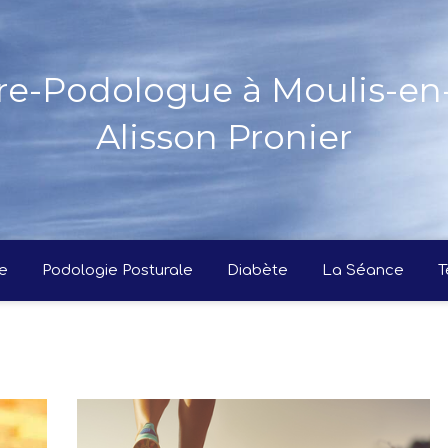
re-Podologue à Moulis-e
Alisson Pronier
e
Podologie Posturale
Diabète
La Séance
T