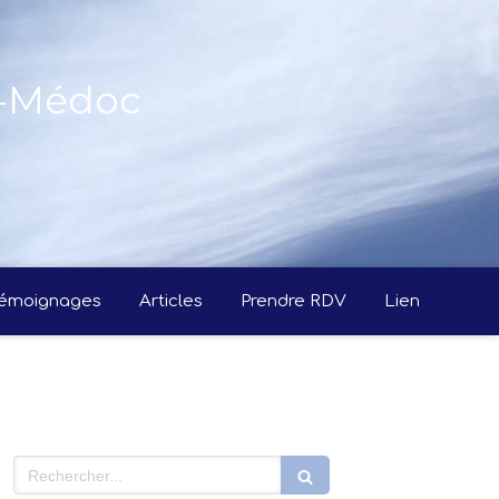
n-Médoc
émoignages
Articles
Prendre RDV
Lien
Rechercher