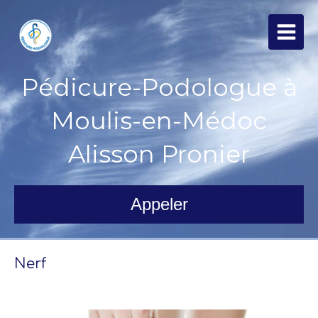
Pédicure-Podologue à
Moulis-en-Médoc
Alisson Pronier
Appeler
Nerf