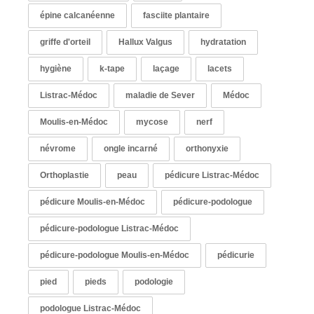
épine calcanéenne
fasciite plantaire
griffe d'orteil
Hallux Valgus
hydratation
hygiène
k-tape
laçage
lacets
Listrac-Médoc
maladie de Sever
Médoc
Moulis-en-Médoc
mycose
nerf
névrome
ongle incarné
orthonyxie
Orthoplastie
peau
pédicure Listrac-Médoc
pédicure Moulis-en-Médoc
pédicure-podologue
pédicure-podologue Listrac-Médoc
pédicure-podologue Moulis-en-Médoc
pédicurie
pied
pieds
podologie
podologue Listrac-Médoc