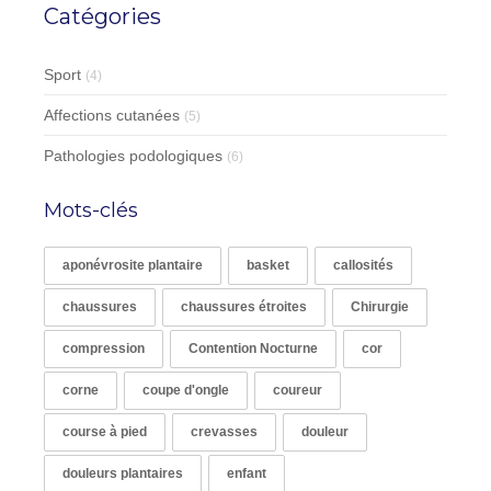
Catégories
Sport
(4)
Affections cutanées
(5)
Pathologies podologiques
(6)
Mots-clés
aponévrosite plantaire
basket
callosités
chaussures
chaussures étroites
Chirurgie
compression
Contention Nocturne
cor
corne
coupe d'ongle
coureur
course à pied
crevasses
douleur
douleurs plantaires
enfant