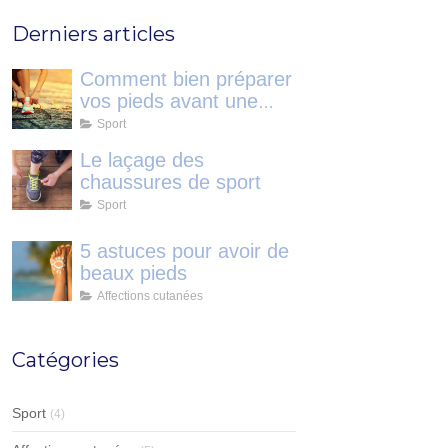
Derniers articles
Comment bien préparer
vos pieds avant une
course?
Sport
Le laçage des
chaussures de sport
Sport
5 astuces pour avoir de
beaux pieds
Affections cutanées
Catégories
Sport
(4)