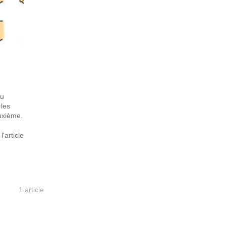
au
 les
uxième.
 l'article
1 article