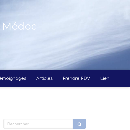
n-Médoc
émoignages
Articles
Prendre RDV
Lien
Rechercher