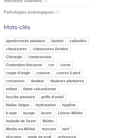
Affections cutanées
(5)
Pathologies podologiques
(6)
Mots-clés
aponévrosite plantaire
basket
callosités
chaussures
chaussures étroites
Chirurgie
compression
Contention Nocturne
cor
corne
coupe d'ongle
coureur
course à pied
crevasses
douleur
douleurs plantaires
enfant
épine calcanéenne
fasciite plantaire
griffe d'orteil
Hallux Valgus
hydratation
hygiène
k-tape
laçage
lacets
Listrac-Médoc
maladie de Sever
Médoc
Moulis-en-Médoc
mycose
nerf
névrome
ongle incarné
orthonyxie