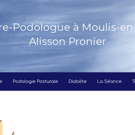
re-Podologue à Moulis-e
Alisson Pronier
e
Podologie Posturale
Diabète
La Séance
T