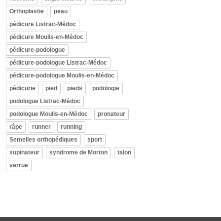
Orthoplastie
peau
pédicure Listrac-Médoc
pédicure Moulis-en-Médoc
pédicure-podologue
pédicure-podologue Listrac-Médoc
pédicure-podologue Moulis-en-Médoc
pédicurie
pied
pieds
podologie
podologue Listrac-Médoc
podologue Moulis-en-Médoc
pronateur
râpe
runner
running
Semelles orthopédiques
sport
supinateur
syndrome de Morton
talon
verrue