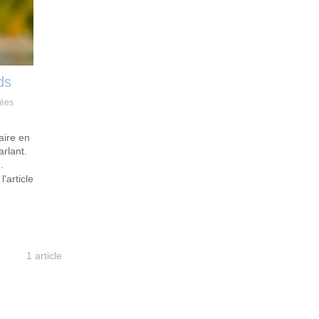
ds
nées
aire en
arlant.
.
 l'article
1 article