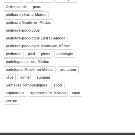
Orthoplastie
peau
pédicure Listrac-Médoc
pédicure Moulis-en-Médoc
pédicure-podologue
pédicure-podologue Listrac-Médoc
pédicure-podologue Moulis-en-Médoc
pédicurie
pied
pieds
podologie
podologue Listrac-Médoc
podologue Moulis-en-Médoc
pronateur
râpe
runner
running
Semelles orthopédiques
sport
supinateur
syndrome de Morton
talon
verrue