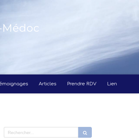
n-Médoc
émoignages
Articles
Prendre RDV
Lien
Rechercher