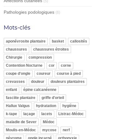
Affections cutanées
(5)
Pathologies podologiques
(6)
Mots-clés
aponévrosite plantaire
basket
callosités
chaussures
chaussures étroites
Chirurgie
compression
Contention Nocturne
cor
corne
coupe d'ongle
coureur
course à pied
crevasses
douleur
douleurs plantaires
enfant
épine calcanéenne
fasciite plantaire
griffe d'orteil
Hallux Valgus
hydratation
hygiène
k-tape
laçage
lacets
Listrac-Médoc
maladie de Sever
Médoc
Moulis-en-Médoc
mycose
nerf
névrome
ongle incarné
orthonyxie