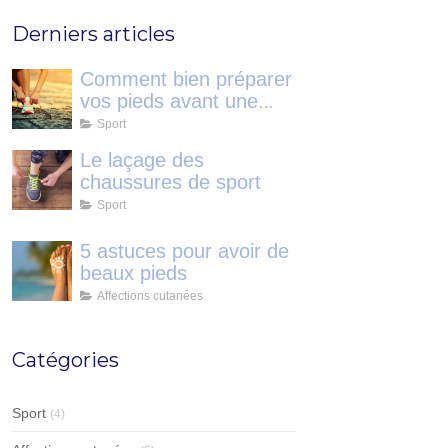
Derniers articles
Comment bien préparer
vos pieds avant une
course?
Sport
Le laçage des
chaussures de sport
Sport
5 astuces pour avoir de
beaux pieds
Affections cutanées
Catégories
Sport
(4)