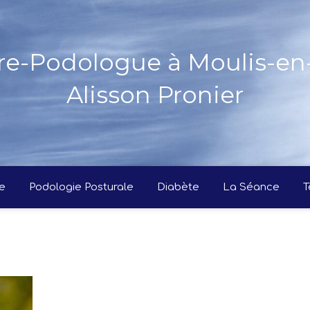
re-Podologue à Moulis-e
Alisson Pronier
e
Podologie Posturale
Diabète
La Séance
T