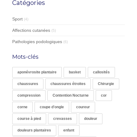
Catégories
Sport
(4)
Affections cutanées
(5)
Pathologies podologiques
(6)
Mots-clés
aponévrosite plantaire
basket
callosités
chaussures
chaussures étroites
Chirurgie
compression
Contention Nocturne
cor
corne
coupe d'ongle
coureur
course à pied
crevasses
douleur
douleurs plantaires
enfant