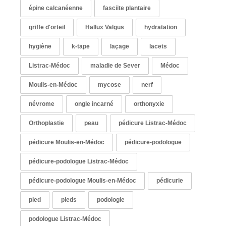
épine calcanéenne
fasciite plantaire
griffe d'orteil
Hallux Valgus
hydratation
hygiène
k-tape
laçage
lacets
Listrac-Médoc
maladie de Sever
Médoc
Moulis-en-Médoc
mycose
nerf
névrome
ongle incarné
orthonyxie
Orthoplastie
peau
pédicure Listrac-Médoc
pédicure Moulis-en-Médoc
pédicure-podologue
pédicure-podologue Listrac-Médoc
pédicure-podologue Moulis-en-Médoc
pédicurie
pied
pieds
podologie
podologue Listrac-Médoc