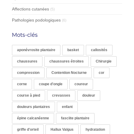
Affections cutanées
(5)
Pathologies podologiques
(6)
Mots-clés
aponévrosite plantaire
basket
callosités
chaussures
chaussures étroites
Chirurgie
compression
Contention Nocturne
cor
corne
coupe d'ongle
coureur
course à pied
crevasses
douleur
douleurs plantaires
enfant
épine calcanéenne
fasciite plantaire
griffe d'orteil
Hallux Valgus
hydratation