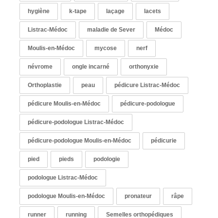
hygiène
k-tape
laçage
lacets
Listrac-Médoc
maladie de Sever
Médoc
Moulis-en-Médoc
mycose
nerf
névrome
ongle incarné
orthonyxie
Orthoplastie
peau
pédicure Listrac-Médoc
pédicure Moulis-en-Médoc
pédicure-podologue
pédicure-podologue Listrac-Médoc
pédicure-podologue Moulis-en-Médoc
pédicurie
pied
pieds
podologie
podologue Listrac-Médoc
podologue Moulis-en-Médoc
pronateur
râpe
runner
running
Semelles orthopédiques